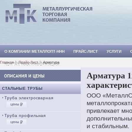
О КОМПАНИИ МЕТАЛЛОПТ-ННН
ПРАЙС-ЛИСТ
УСЛУГИ
МеталлОпт-ннн: ТРУБА СТАЛЬНАЯ, Тр
Главная
Прайс-Лист
Арматура
КОНТАКТНАЯ ИНФОРМАЦИЯ
Арматура 1
характери
СТАЛЬНЫЕ ТРУБЫ
ООО «МеталлОп
Труба электросварная
металлопроката
привлекает мно
Труба профильная
дополнительны
и стабильным.