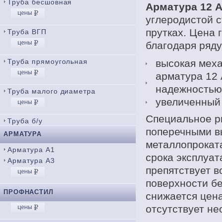
Труба бесшовная
Арматура 12 
углеродистой с
прутках. Цена 
Труба ВГП
благодаря ряд
Труба прямоугольная
высокая меха
арматура 12
надежностью
Труба малого диаметра
увеличенный
Специальное р
Труба б/у
поперечными в
АРМАТУРА
металлопроката
Арматура А1
срока эксплуат
Арматура А3
препятствует 
поверхности б
ПРОФНАСТИЛ
снижается цена
отсутствует не