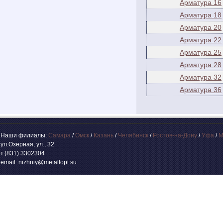
Арматура 16
Арматура 18
Арматура 20
Арматура 22
Арматура 25
Арматура 28
Арматура 32
Арматура 36
Наши филиалы:
Самара
/
Омск
/
Казань
/
Челябинск
/
Ростов-на-Дону
/
Уфа
/
М
ул.Озерная, ул., 32
т.(831) 3302304
email: nizhniy@metallopt.su