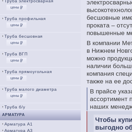
Труба электросварная
электросварные
высокотехноло
бесшовные име
Труба профильная
проката – отсу
повышенные ме
Труба бесшовная
В компании Ме
в Нижнем Новго
Труба ВГП
можно продукц
наличии больш
Труба прямоугольная
компания специ
также на ее до
Труба малого диаметра
В прайсе ука
ассортимент п
наших менедж
Труба б/у
АРМАТУРА
Чтобы куп
Арматура А1
выгодно об
Арматура А3