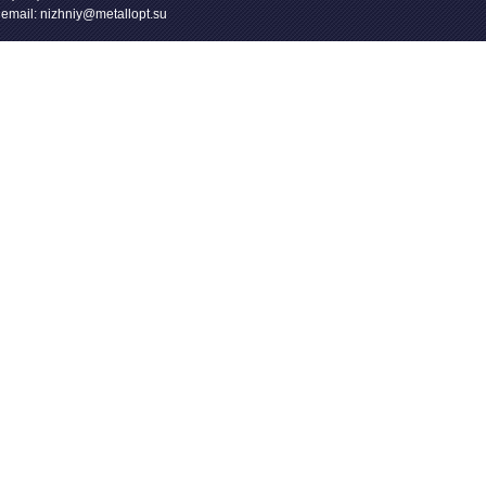
email: nizhniy@metallopt.su