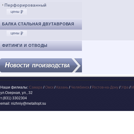
Перфорированный
БАЛКА СТАЛЬНАЯ ДВУТАВРОВАЯ
ФИТИНГИ И ОТВОДЫ
Наши филиалы:
Самара
/
Омск
/
Казань
/
Челябинск
/
Ростов-на-Дону
/
Уфа
/
М
ул.Озерная, ул., 32
т.(831) 3302304
email: nizhniy@metallopt.su