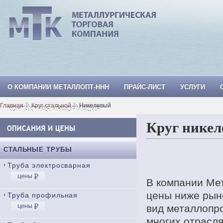
О КОМПАНИИ МЕТАЛЛОПТ-ННН
ПРАЙС-ЛИСТ
УСЛУГИ
МеталлОпт-ннн: ТРУБА СТАЛЬНАЯ, Тр
Главная
Круг стальной
Никелевый
КОНТАКТНАЯ ИНФОРМАЦИЯ
Круг никел
СТАЛЬНЫЕ ТРУБЫ
Труба электросварная
В компании Мет
цены ниже рыно
Труба профильная
вид металлопро
многих отрасл