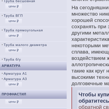
Труба бесшовная
На сегодняшни
множество нике
Труба ВГП
хорошей способ
сохранять при 
Труба прямоугольная
другими металл
характеристика
некоторыми ме
Труба малого диаметра
сплава, имеющ
воздействием ж
Труба б/у
аллотропически
АРМАТУРА
такие как круг
Арматура А1
высокими техн
Арматура А3
долговечные м
Чтобы купи
ПРОФНАСТИЛ
обратитесь
обратной св