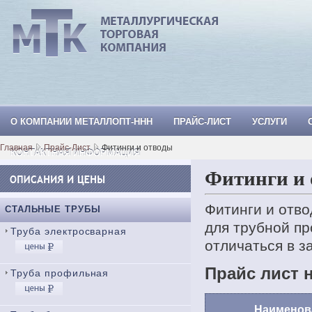
О КОМПАНИИ МЕТАЛЛОПТ-ННН
ПРАЙС-ЛИСТ
УСЛУГИ
МеталлОпт-ннн: ТРУБА СТАЛЬНАЯ, Тр
Главная
Прайс-Лист
Фитинги и отводы
КОНТАКТНАЯ ИНФОРМАЦИЯ
Фитинги и 
Фитинги и отв
СТАЛЬНЫЕ ТРУБЫ
для трубной пр
Труба электросварная
отличаться в з
Прайс лист 
Труба профильная
Наименов