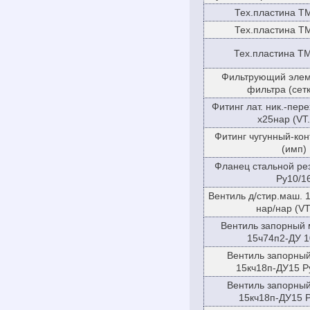
Тех.пластина Т
Тех.пластина Т
Тех.пластина 
Фильтрующий элеме
фильтра (сет
Фитинг лат. ник.-пер
х25нар (VT
Фитинг чугунный-кон
(имп)
Фланец стальной ре
Ру10/1
Вентиль д/стир.маш. 1/
нар/нар (VT
Вентиль запорный
15ч74п2-ДУ 1
Вентиль запорны
15кч18п-ДУ15 Р
Вентиль запорны
15кч18п-ДУ15 