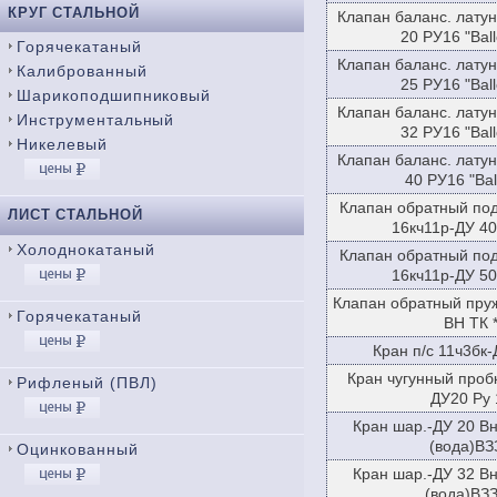
КРУГ СТАЛЬНОЙ
Клапан баланс. лату
20 РУ16 "Ball
Горячекатаный
Клапан баланс. лату
Калиброванный
25 РУ16 "Ball
Шарикоподшипниковый
Клапан баланс. лату
Инструментальный
32 РУ16 "Ball
Никелевый
Клапан баланс. лату
40 РУ16 "Bal
Клапан обратный по
ЛИСТ СТАЛЬНОЙ
16кч11р-ДУ 40
Холоднокатаный
Клапан обратный по
16кч11р-ДУ 50
Клапан обратный пруж
Горячекатаный
ВН ТК 
Кран п/с 11ч3бк
Кран чугунный проб
Рифленый (ПВЛ)
ДУ20 Ру 
Кран шар.-ДУ 20 В
(вода)ВЗ
Оцинкованный
Кран шар.-ДУ 32 В
(вода)ВЗЗ