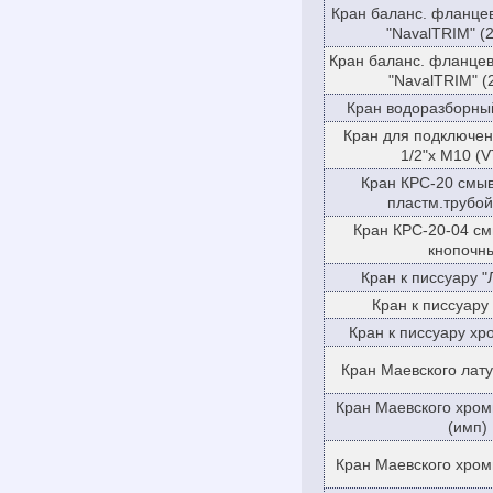
Кран баланс. фланце
"NavalTRIM" (
Кран баланс. фланце
"NavalTRIM" (
Кран водоразборны
Кран для подключен
1/2"х М10 (V
Кран КРС-20 смыв
пластм.трубой
Кран КРС-20-04 см
кнопочн
Кран к писсуару "
Кран к писсуару
Кран к писсуару х
Кран Маевского лату
Кран Маевского хром
(имп)
Кран Маевского хром