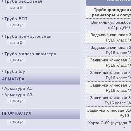
Труба бесшовная
Трубопроводная 
радиаторы и сопу
Труба ВГП
Вентиль чуг. резьбо
кч11р-ДУ50
Задвижка клиновая 
Труба прямоугольная
Ру16 класс "
Задвижка клиновая 
Ру16 класс "
Труба малого диаметра
Задвижка клиновая 
Ру16 класс "
Труба б/у
Задвижка клиновая 
Ру16 класс "
АРМАТУРА
Задвижка клиновая 
Арматура А1
Ру16 класс "
Арматура А3
Задвижка клиновая 
Ру16 класс "А
Задвижка клиновая 31
ПРОФНАСТИЛ
Ру10
Карта С-60 (рус)для 
*