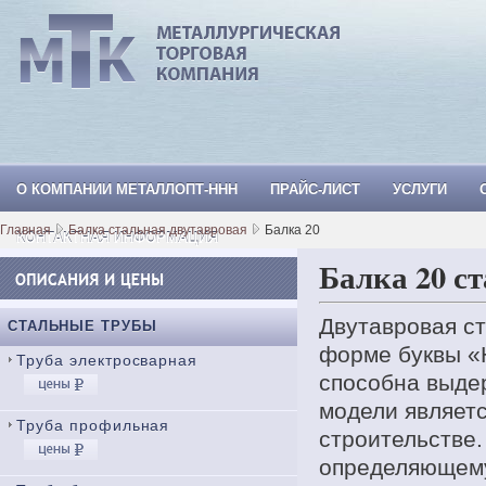
О КОМПАНИИ МЕТАЛЛОПТ-ННН
ПРАЙС-ЛИСТ
УСЛУГИ
МеталлОпт-ннн: ТРУБА СТАЛЬНАЯ, Тр
Главная
Балка стальная двутавровая
Балка 20
КОНТАКТНАЯ ИНФОРМАЦИЯ
Балка 20 с
Двутавровая ст
СТАЛЬНЫЕ ТРУБЫ
форме буквы «
Труба электросварная
способна выде
модели являет
Труба профильная
строительстве.
определяющему