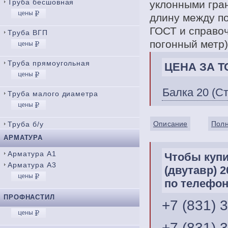
Труба бесшовная
уклонными гра
длину между по
ГОСТ и справоч
Труба ВГП
погонный метр)
Труба прямоугольная
ЦЕНА ЗА ТО
Балка 20 (Ст
Труба малого диаметра
Описание
Полн
Труба б/у
АРМАТУРА
Арматура А1
Чтобы купи
Арматура А3
(двутавр) 
по телефон
ПРОФНАСТИЛ
+7 (831) 
+7 (831) 