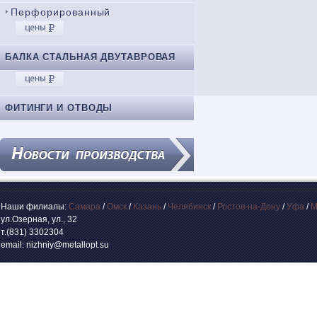
Перфорированный
БАЛКА СТАЛЬНАЯ ДВУТАВРОВАЯ
ФИТИНГИ И ОТВОДЫ
Наши филиалы:
Самара
/
Омск
/
Казань
/
Челябинск
/
Ростов-на-Дону
/
Уфа
/
М
ул.Озерная, ул., 32
т.(831) 3302304
email: nizhniy@metallopt.su